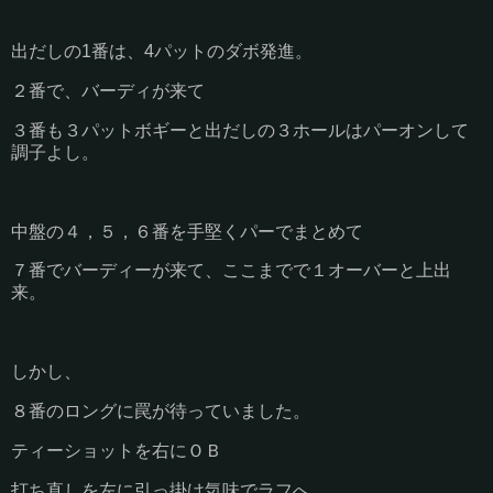
出だしの1番は、4パットのダボ発進。
２番で、バーディが来て
３番も３パットボギーと出だしの３ホールはパーオンして
調子よし。
中盤の４，５，６番を手堅くパーでまとめて
７番でバーディーが来て、ここまでで１オーバーと上出
来。
しかし、
８番のロングに罠が待っていました。
ティーショットを右にＯＢ
打ち直しを左に引っ掛け気味でラフへ。