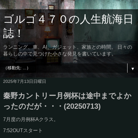
ゴルゴ４７０の人生航海日
誌！
ランニング、車、AI、ガジェット、家族との時間。 日々の
暮らしの中で見つけた小さな発見を書いています。
▼
2025年7月13日日曜日
秦野カントリー月例杯は途中までよか
ったのだが・・・(20250713)
7月度の月例杯Aクラス。
7:52OUTスタート