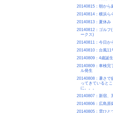
20140815：朝か
20140814：横浜
20140813：夏休み
20140812：ゴル
ークス)
20140811：今日
20140810：台風11
20140809：4歳誕
20140809：車検
ル発生
20140808：暑さ
ってきているとこ
に。。。
20140807：新宿
20140806：広島
20140805：雲ひ