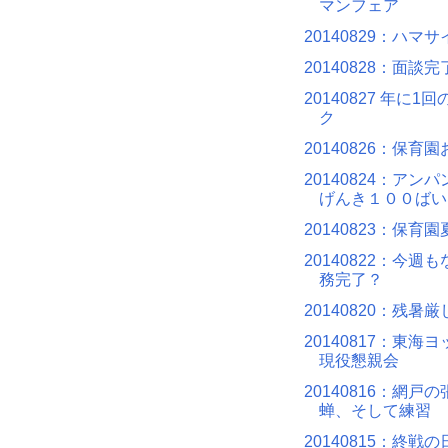
マンフェア
20140829：ハマ
20140828：面談完
20140827 年に1
ク
20140826：保育
20140824：アン
げんき１００ばい
20140823：保育
20140822：今週
務完了？
20140820：残暑厳
20140817：東海
現役懇親会
20140816：網戸
蝉、そして練習
20140815：終戦の