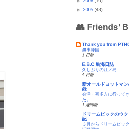
►
2006
(10)
►
2005
(43)
👥 Friends’ 
Thank you from PTH
無事帰国
1 日前
E.B.C 航海日誌
久しぶりの江ノ島
5 日前
新オールドヨットマン
録
会津・喜多方に行って
た。
1 週間前
ドリームピックのウク
記
３月からドリームピッ