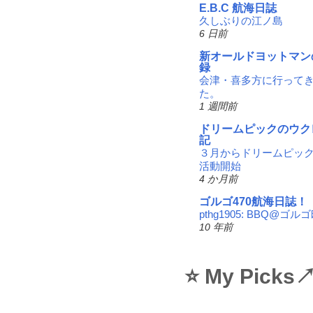
E.B.C 航海日誌
久しぶりの江ノ島
6 日前
新オールドヨットマン
録
会津・喜多方に行って
た。
1 週間前
ドリームピックのウク
記
３月からドリームピッ
活動開始
4 か月前
ゴルゴ470航海日誌！
pthg1905: BBQ@ゴル
10 年前
⭐ My Picks