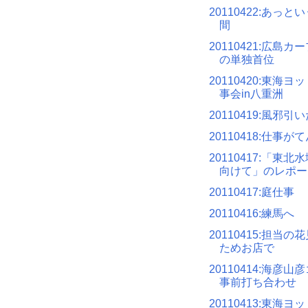
20110422:あっと
間
20110421:広島
の単独首位
20110420:東海ヨ
事会in八重洲
20110419:風邪引
20110418:仕事
20110417:「東
向けて」のレポー
20110417:庭仕事
20110416:練馬へ
20110415:担当
ためお店で
20110414:海彦
事前打ち合わせ
20110413:東海