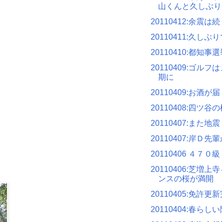
山くんと久しぶり
20110412:余震は
20110411:久し
20110410:都知事
20110409:ゴル
期に
20110409:お酒が
20110408:四ツ谷
20110407:また地震
20110407:岸Ｄ
20110406 ４７０級
20110406:芝増
ンスの桜が満開
20110405:免許更
20110404:春らし