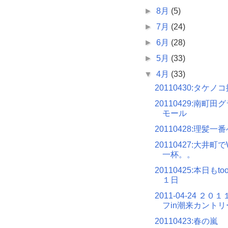
►
8月
(5)
►
7月
(24)
►
6月
(28)
►
5月
(33)
▼
4月
(33)
20110430:タケノ
20110429:南町
モール
20110428:理髪一
20110427:大井
一杯。。
20110425:本日もto
１日
2011-04-24 ２
フin潮来カントリ
20110423:春の嵐