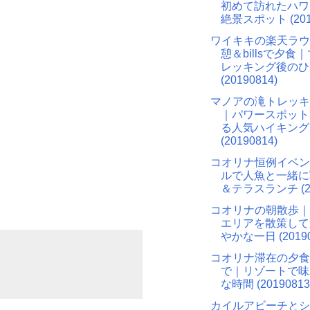
初めて訪れたハワ
絶景スポット (2019
ワイキキの楽天ラウ
憩＆billsで夕食
レッキング後のひ
(20190814)
マノアの滝トレッキ
｜パワースポット
る人気ハイキング
(20190814)
コオリナ恒例イベン
ルで人魚と一緒に
＆テラスランチ (20
コオリナの朝散歩｜
エリアを散策して
やかな一日 (20190
コオリナ滞在の夕食
で｜リゾートで味
な時間 (20190813
カイルアビーチとシ