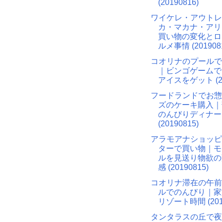
(20190816)
ワイケレ・アウトレ
カ・マカナ・アリ
買い物の変化とロ
ルメ事情 (201908
コオリナのプールで
｜ビンゴゲームで
アイスをゲット (20
フードランドでお惣
ズのケーキ購入｜
のんびりディナー
(20190815)
アラモアナショッピ
ターで買い物｜モ
ルを見送り物欲の
感 (20190815)
コオリナ滞在の午前
ルでのんびり｜家
リゾート時間 (2019
タンタラスの丘で夜