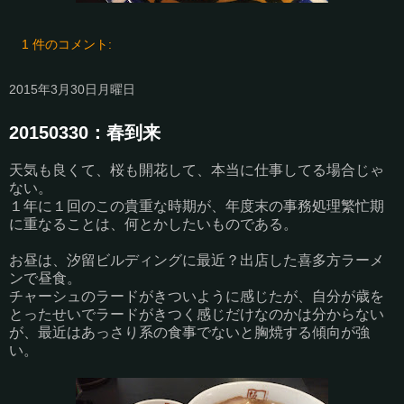
1 件のコメント:
2015年3月30日月曜日
20150330：春到来
天気も良くて、桜も開花して、本当に仕事してる場合じゃ
ない。
１年に１回のこの貴重な時期が、年度末の事務処理繁忙期
に重なることは、何とかしたいものである。
お昼は、汐留ビルディングに最近？出店した喜多方ラーメ
ンで昼食。
チャーシュのラードがきついように感じたが、自分が歳を
とったせいでラードがきつく感じだけなのかは分からない
が、最近はあっさり系の食事でないと胸焼する傾向が強
い。