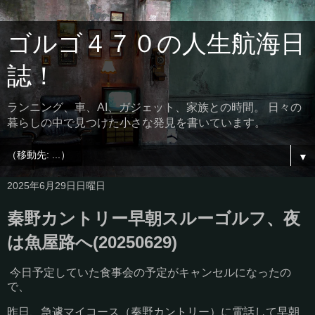
ゴルゴ４７０の人生航海日
誌！
ランニング、車、AI、ガジェット、家族との時間。 日々の
暮らしの中で見つけた小さな発見を書いています。
▼
2025年6月29日日曜日
秦野カントリー早朝スルーゴルフ、夜
は魚屋路へ(20250629)
今日予定していた食事会の予定がキャンセルになったの
で、
昨日、急遽マイコース（秦野カントリー）に電話して早朝