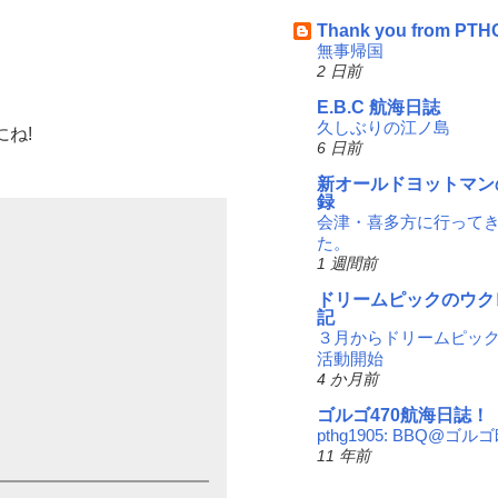
Thank you from PTH
無事帰国
2 日前
E.B.C 航海日誌
久しぶりの江ノ島
ね!
6 日前
新オールドヨットマン
録
会津・喜多方に行って
た。
1 週間前
ドリームピックのウク
記
３月からドリームピッ
活動開始
4 か月前
ゴルゴ470航海日誌！
pthg1905: BBQ@ゴル
11 年前