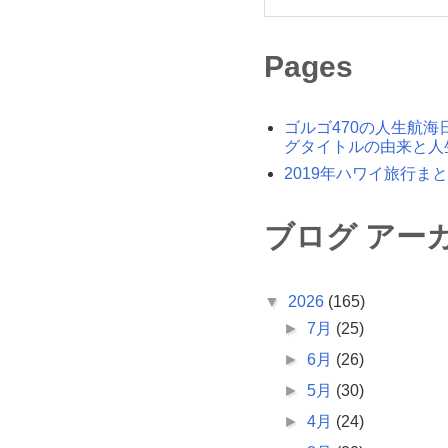
Pages
ゴルゴ470の人生航海
グタイトルの由来と人
2019年ハワイ旅行ま
ブログ アー
▼
2026
(165)
►
7月
(25)
►
6月
(26)
►
5月
(30)
►
4月
(24)