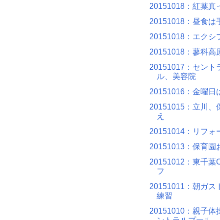
20151018：紅葉
20151018：昼食
20151018：エク
20151018：蓼科高
20151017：セン
ル、美容院
20151016：金曜
20151015：立川
え
20151014：リフ
20151013：保育
20151012：東千
フ
20151011：朝ガ
練習
20151010：親子