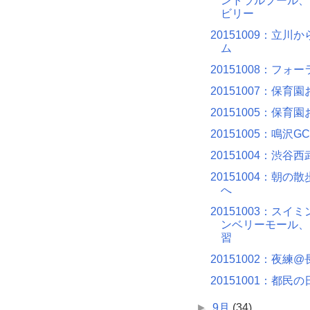
ントラルプール、
ビリー
20151009：立川
ム
20151008：フォ
20151007：保育
20151005：保育
20151005：鳴沢GC
20151004：渋谷
20151004：朝の
へ
20151003：スイ
ンベリーモール、
習
20151002：夜練
20151001：都民の
►
9月
(34)