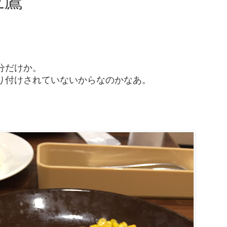
三鷹
。
。
分だけか。
り付けされていないからなのかなあ。