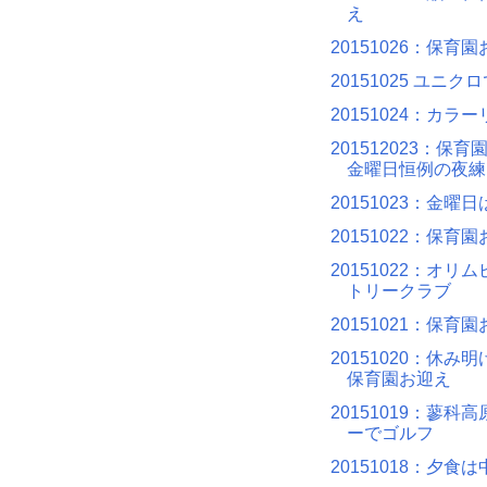
え
20151026：保育
20151025 ユニ
20151024：カラ
201512023：保
金曜日恒例の夜練
20151023：金曜
20151022：保育
20151022：オリ
トリークラブ
20151021：保育
20151020：休み
保育園お迎え
20151019：蓼科
ーでゴルフ
20151018：夕食は