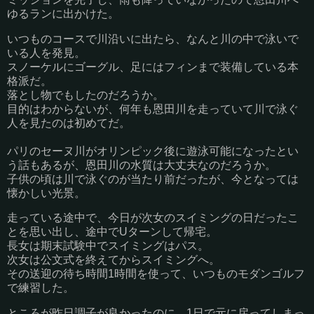
ゆるランに出かけた。
いつものコースで川沿いに出たら、なんと川の中で泳いで
いる人を発見。
スノーケルにゴーグル、足にはフィンまで装備している本
格派だ。
落とし物でもしたのだろうか。
目的はわからないが、何年も恩田川を走っていて川で泳ぐ
人を見たのは初めてだ。
パリのセーヌ川がオリンピック後に遊泳可能になったとい
う話もあるが、恩田川の水質は大丈夫なのだろうか。
子供の頃は川で泳ぐのが当たり前だったが、今となっては
懐かしい光景。
走っている途中で、今日が次女のスイミングの日だったこ
とを思い出し、途中でUターンして帰宅。
長女は期末試験中でスイミングはパス。
次女は公文式を終えてからスイミングへ。
その送迎の待ち時間1時間を使って、いつものモダンゴルフ
で練習した。
ところが昨日調子が良かったのに、1日で元に戻ってしまっ