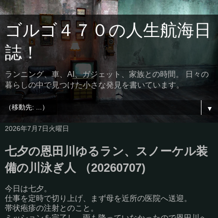
ゴルゴ４７０の人生航海日
誌！
ランニング、車、AI、ガジェット、家族との時間。 日々の
暮らしの中で見つけた小さな発見を書いています。
▼
2026年7月7日火曜日
七夕の恩田川ゆるラン、スノーケル装
備の川泳ぎ人 （20260707)
今日は七夕。
仕事を定時で切り上げ、まず母を近所の医院へ送迎。
帯状疱疹の注射とのこと。
ミッションを完了し、雨も降っていなかったので恩田川へ