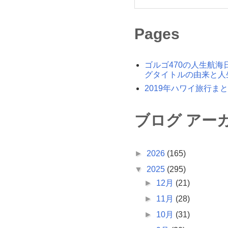
Pages
ゴルゴ470の人生航海
グタイトルの由来と人
2019年ハワイ旅行ま
ブログ アー
►
2026
(165)
▼
2025
(295)
►
12月
(21)
►
11月
(28)
►
10月
(31)