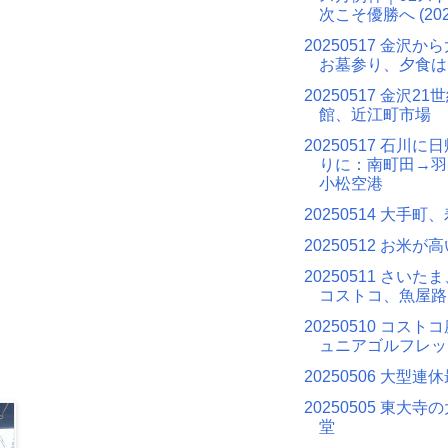
次こそ優勝へ (2025
20250517 金沢
お墓参り、夕食は
20250517 金沢2
館、近江町市場
20250517 石川
りに：南町田→羽
小松空港
20250514 大手町
20250512 お米が
20250511 さい
コストコ、魚屋路
20250510 コス
ュニアゴルフレッ
20250506 大型連
20250505 東大
堂