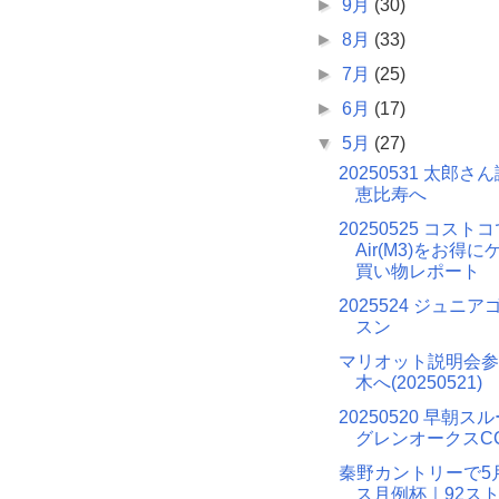
►
9月
(30)
►
8月
(33)
►
7月
(25)
►
6月
(17)
▼
5月
(27)
20250531 太郎
恵比寿へ
20250525 コストコ
Air(M3)をお得
買い物レポート
2025524 ジュニ
スン
マリオット説明会参
木へ(20250521)
20250520 早朝
グレンオークスC
秦野カントリーで5
ス月例杯｜92ス