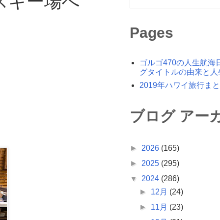
ルスキー場へ
Pages
ゴルゴ470の人生航海
グタイトルの由来と人
2019年ハワイ旅行ま
ブログ アー
►
2026
(165)
►
2025
(295)
▼
2024
(286)
►
12月
(24)
►
11月
(23)