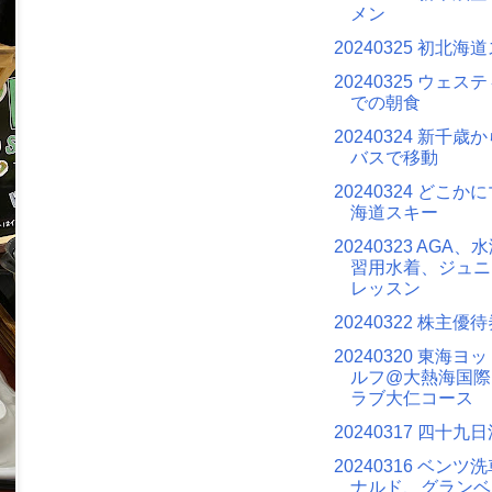
メン
20240325 初北海
20240325 ウェ
での朝食
20240324 新千
バスで移動
20240324 どこ
海道スキー
20240323 AGA
習用水着、ジュニ
レッスン
20240322 株主優
20240320 東海ヨ
ルフ@大熱海国際
ラブ大仁コース
20240317 四十九
20240316 ベン
ナルド、グランベ