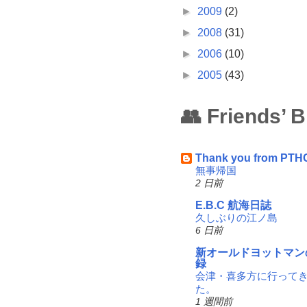
►
2009
(2)
►
2008
(31)
►
2006
(10)
►
2005
(43)
👥 Friends’ 
Thank you from PTH
無事帰国
2 日前
E.B.C 航海日誌
久しぶりの江ノ島
6 日前
新オールドヨットマン
録
会津・喜多方に行って
た。
1 週間前