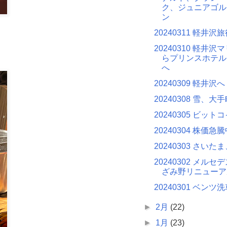
ク、ジュニアゴル
ン
20240311 軽井沢
20240310 軽井
らプリンスホテル
へ
20240309 軽井沢へ
20240308 雪、
20240305 ビット
20240304 株価急
20240303 さい
20240302 メル
ざみ野リニューア
20240301 ベンツ
►
2月
(22)
►
1月
(23)