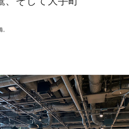
、三鷹、そして大手町
備。