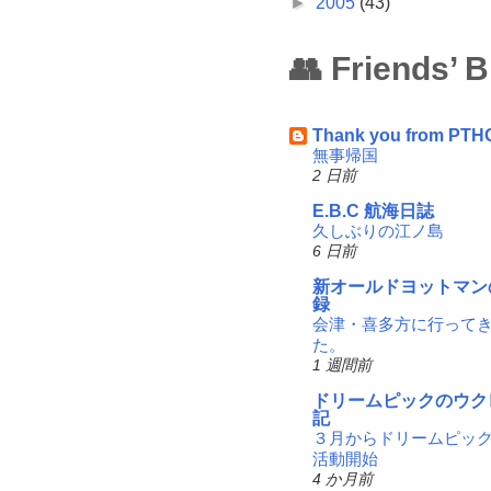
►
2005
(43)
👥 Friends’ 
Thank you from PTH
無事帰国
2 日前
E.B.C 航海日誌
久しぶりの江ノ島
6 日前
新オールドヨットマン
録
会津・喜多方に行って
た。
1 週間前
ドリームピックのウク
記
３月からドリームピッ
活動開始
4 か月前