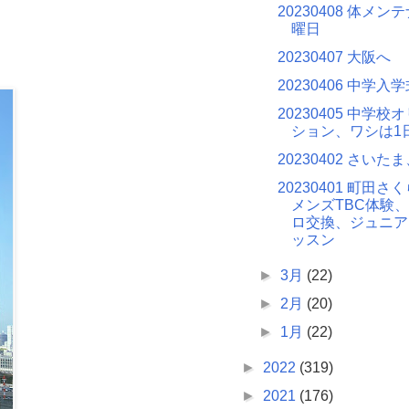
20230408 体メ
曜日
20230407 大阪へ
20230406 中学入
20230405 中学
ション、ワシは1
20230402 さいた
20230401 町田
メンズTBC体験
ロ交換、ジュニア
ッスン
►
3月
(22)
►
2月
(20)
►
1月
(22)
►
2022
(319)
►
2021
(176)