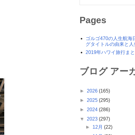
Pages
ゴルゴ470の人生航海
グタイトルの由来と人
2019年ハワイ旅行ま
ブログ アー
►
2026
(165)
►
2025
(295)
►
2024
(286)
▼
2023
(297)
►
12月
(22)