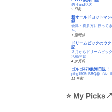
釣りand花火
5 日前
新オールドヨットマン
録
会津・喜多方に行って
た。
1 週間前
ドリームピックのウク
記
３月からドリームピッ
活動開始
4 か月前
ゴルゴ470航海日誌！
pthg1905: BBQ@ゴル
11 年前
⭐ My Picks