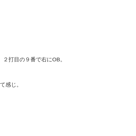
、２打目の９番で右にOB。
って感じ。