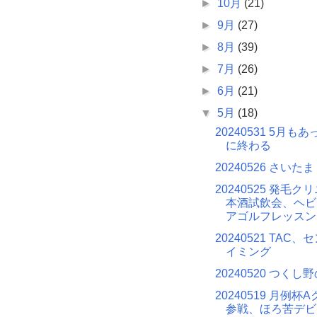
►
10月
(21)
►
9月
(27)
►
8月
(39)
►
7月
(26)
►
6月
(21)
▼
5月
(18)
20240531 5月も
に終わる
20240526 さいたま
20240525 発毛
本酒試飲会、ヘビ
アゴルフレッスン
20240521 TAC
イミング
20240520 つくし
20240519 月例杯
参戦、ほろ苦デビ