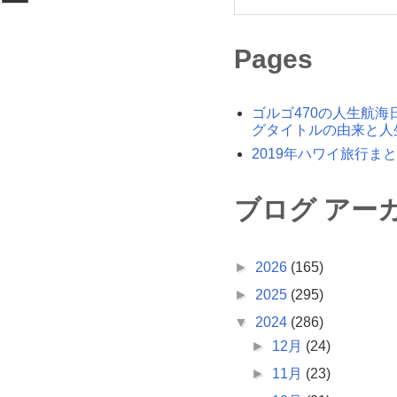
ュー
Pages
ゴルゴ470の人生航海
グタイトルの由来と人
2019年ハワイ旅行ま
ブログ アー
►
2026
(165)
►
2025
(295)
▼
2024
(286)
►
12月
(24)
►
11月
(23)