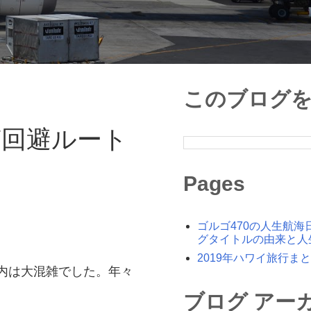
このブログ
滞回避ルート
Pages
ゴルゴ470の人生航海
グタイトルの由来と人
2019年ハワイ旅行ま
内は大混雑でした。年々
ブログ アー