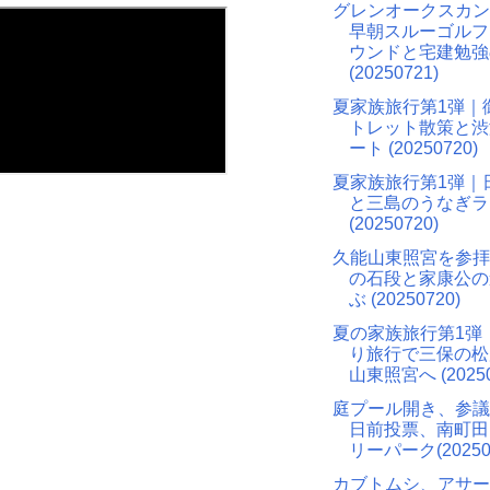
グレンオークスカン
早朝スルーゴルフ
ウンドと宅建勉強
(20250721)
夏家族旅行第1弾｜
トレット散策と渋
ート (20250720)
夏家族旅行第1弾｜
と三島のうなぎラ
(20250720)
久能山東照宮を参拝｜
の石段と家康公の
ぶ (20250720)
夏の家族旅行第1弾
り旅行で三保の松
山東照宮へ (20250
庭プール開き、参議
日前投票、南町田
リーパーク(20250
カブトムシ、アサー