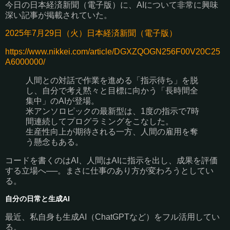
今日の日本経済新聞（電子版）に、AIについて非常に興味
深い記事が掲載されていた。
2025年7月29日（火）日本経済新聞（電子版）
https://www.nikkei.com/article/DGXZQOGN256F00V20C25
A6000000/
人間との対話で作業を進める「指示待ち」を脱
し、自分で考え黙々と目標に向かう「長時間全
集中」のAIが登場。
米アンソロピックの最新型は、1度の指示で7時
間連続してプログラミングをこなした。
生産性向上が期待される一方、人間の雇用を奪
う懸念もある。
コードを書くのはAI、人間はAIに指示を出し、成果を評価
する立場へ──。まさに仕事のあり方が変わろうとしてい
る。
自分の日常と生成AI
最近、私自身も生成AI（ChatGPTなど）をフル活用してい
る。