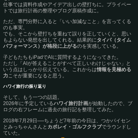
仕事では資料作成やアイデア出しの壁打ちに。プライベー
トでは旅行計画の整理やブログ原稿作成に。
ただ、専門分野に入ると「いい加減なこと」を言ってくる
のも事実。
でも、そこから壁打ちを重ねて誤りを正していくと、思い
もよらない発想を出してくれる。結果的に
タイパ（タイム
パフォーマンス）が格段に上がる
のを実感している。
子どもたちもiPadでAIに質問するようになってきた。
ただし「AIが答えることがすべて正しいわけじゃない」と
いう点はしっかり伝えている。これからは
情報を見極める
力
こそが重要になると思う。
ハワイ旅行の振り返り
そして、もう一つの話題。
2026年に予定している
ハワイ旅行計画
が始動したので、ブ
ログの右フレームに過去の旅行記を整理してみた。
2018年7月29日──ちょうど7年前の今日は、つかパイセン
とみっちゃんさんと
カポレイ・ゴルフクラブ
でラウンドし
ていた。