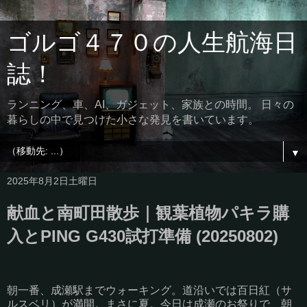
ゴルゴ４７０の人生航海日
誌！
ランニング、車、AI、ガジェット、家族との時間。 日々の
暮らしの中で見つけた小さな発見を書いています。
▼
2025年8月2日土曜日
献血と南町田散歩｜観葉植物パキラ購
入とPING G430試打準備 (20250802)
朝一番、成瀬駅までウォーキング。道沿いでは百日紅（サ
ルスベリ）が満開。まさに夏。今日は成瀬のお祭りで、朝