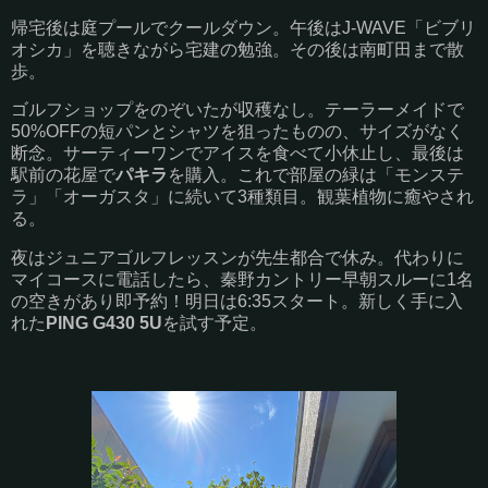
帰宅後は庭プールでクールダウン。午後はJ-WAVE「ビブリ
オシカ」を聴きながら宅建の勉強。その後は南町田まで散
歩。
ゴルフショップをのぞいたが収穫なし。テーラーメイドで
50%OFFの短パンとシャツを狙ったものの、サイズがなく
断念。サーティーワンでアイスを食べて小休止し、最後は
駅前の花屋で
パキラ
を購入。これで部屋の緑は「モンステ
ラ」「オーガスタ」に続いて3種類目。観葉植物に癒やされ
る。
夜はジュニアゴルフレッスンが先生都合で休み。代わりに
マイコースに電話したら、秦野カントリー早朝スルーに1名
の空きがあり即予約！明日は6:35スタート。新しく手に入
れた
PING G430 5U
を試す予定。