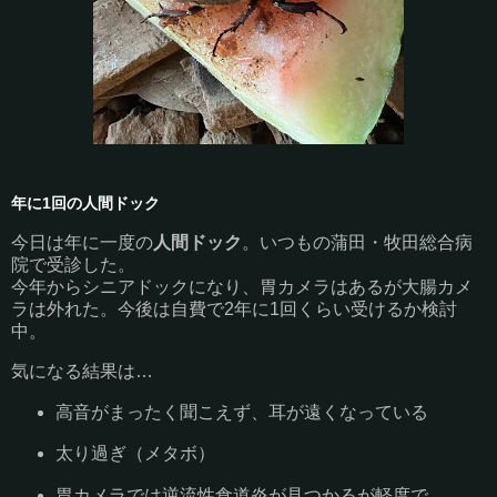
年に1回の人間ドック
今日は年に一度の
人間ドック
。いつもの蒲田・牧田総合病
院で受診した。
今年からシニアドックになり、胃カメラはあるが大腸カメ
ラは外れた。今後は自費で2年に1回くらい受けるか検討
中。
気になる結果は…
高音がまったく聞こえず、耳が遠くなっている
太り過ぎ（メタボ）
胃カメラでは逆流性食道炎が見つかるが軽度で