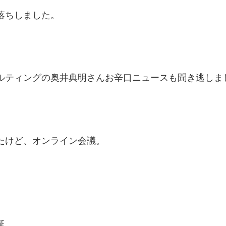
落ちしました。
。
ルティングの奥井典明さんお辛口ニュースも聞き逃しま
たけど、オンライン会議。
延。