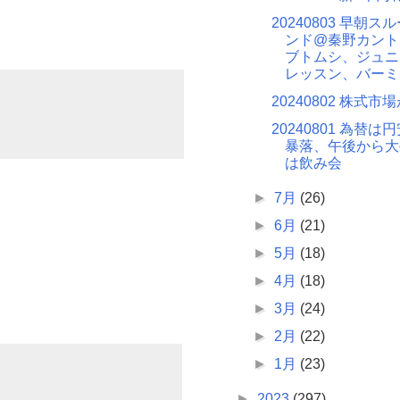
20240803 早朝
ンド@秦野カント
ブトムシ、ジュニ
レッスン、バーミ
20240802 株式市
20240801 為替
暴落、午後から大
は飲み会
►
7月
(26)
►
6月
(21)
►
5月
(18)
►
4月
(18)
►
3月
(24)
►
2月
(22)
►
1月
(23)
►
2023
(297)