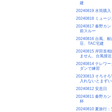
建
20240819 水筒購入
20240818 ミュー
20240817 秦野
前スルー
20240816 台風
荘、TAC宅建
20240815 岸田
ません、台風接近
20240814 テレ
ダンで練習
20230813 そろ
入れないとまずい
20240812 安息日
20240811 秦野
杯
20240810 夏旅行