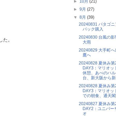
►
10月
(21)
►
9月
(27)
▼
8月
(39)
20240831 パタ
パック購入
20240830 台風
した。
大雨
20240829 大手
鷹へ
20240828 夏休み第
DAY3：マリオ
休憩、あべのハル
台、新大阪から新
20240828 夏休み第
DAY3：マリオ
での朝食、通天閣
20240827 夏休み第
DAY2：ユニバ
オ