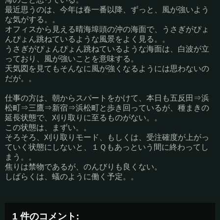
最近思うのは、今年は春一番以降、ずっと、風が強いよう
な気がする。。
オフィスから見える晴海埠頭の沖の海面で、うさぎがぴょ
んぴょん跳ねているような風景をよく見る。。
うさぎがぴょんぴょん跳ねているような海面は、白波が立
っており、風が強いことを意味する。
天気図を見てもそんなに風が強くなるようには思わないの
だが。。
仕事の方は、朝からスパートをかけて、本日も五反田⇒浜
松町⇒三鷹⇒新宿⇒浜松町と歩き回っているが、種まきの
延長状態で、刈り取りに至るものがない。。
この状態は、まずい。。
そろそろ、刈り取りモード、もしくは、受注確度が上がっ
ていく状態にしないと、１Ｑもあっという間に終わってし
まう。。
焦りは禁物であるが、のんびりも良くない。
しばらくは、蟻のように働く予定。。
1 件のコメント: