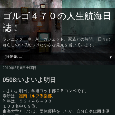
ゴルゴ４７０の人生航海日
誌！
ランニング、車、AI、ガジェット、家族との時間。 日々の
暮らしの中で見つけた小さな発見を書いています。
▼
2010年5月8日土曜日
0508:いよいよ明日
いよいよ明日、学連ヨット部ＯＢコンペです。
場所は、
霞南ゴルフ倶楽部
。
昨年は、５２＋４６＝９８
１０３名中６９位。
東海大学としては、団体優勝をしたが、自分自身は団体優