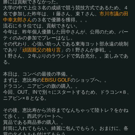
勝には貢献できなかった。
大学の中で上位３名の成績で競う競技方式であるため、４
名で参加した昨年は、Ｉ藤さん、束Ｔさん、
市川市議の田
中幸太郎さん
の３名で優勝を獲得。。。
流石に６９位では、貢献できない。
今年は、昨年個人優勝した田中さんが、公用のため、パー
ティのみの参加でプレーはなし。
その代わり、心強い助っ人である東海ヨット部永遠の統制
であり「
頑固親父の独り言
」のＩ野さんが参戦。。
Ｉ野さん、２年ぶりのラウンドで気合充分。。楽しみであ
る。
本日は、コンペの最後の準備。。
まずは、恵比寿の
EBISU GOLF
のショップへ。。
ドラコン、ニアピンの旗の購入。。
今回、OUT、INで別々にスタートするため、ドラコン×８、
ニアピン×８となる。
その後、恵比寿から渋谷までなんちゃって陸トレ？をかね
て歩く。。西武デパートへ。
賞品である商品券の購入。。
封筒に入れてもらい、綺麗に包んでもらう。おまけに、各
賞のタイトルも付けてもらう。