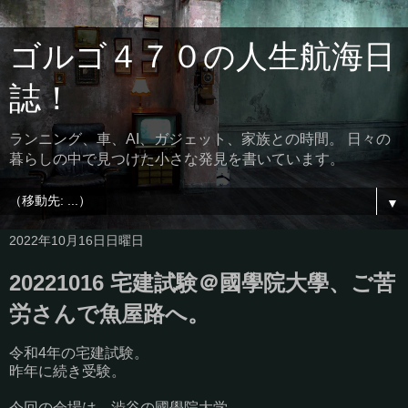
ゴルゴ４７０の人生航海日
誌！
ランニング、車、AI、ガジェット、家族との時間。 日々の
暮らしの中で見つけた小さな発見を書いています。
▼
2022年10月16日日曜日
20221016 宅建試験＠國學院大學、ご苦
労さんで魚屋路へ。
令和4年の宅建試験。
昨年に続き受験。
今回の会場は、渋谷の國學院大学。